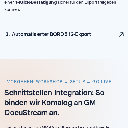
einer
1-Klick-Bestätigung
sicher für den Export freigeben
können.
Nach der Freigabe generiert GM-DocuStream eine fertige
Fortras 100 BORD512-Datei
. Diese wird verschlüsselt via
3. Automatisierter BORD512-Export
SFTP oder Dateidrop an KOMALOG übergeben. Ihr TMS
erkennt die Datei als nativen Importdatensatz und legt den
Auftrag sofort in Ihrer Disposition an – ohne manuelles
Abtippen und mit höchster Datenqualität.
VORGEHEN: WORKSHOP → SETUP → GO-LIVE
Schnittstellen-Integration: So
binden wir Komalog an GM-
DocuStream an.
Die Einführung von GM-DocuStream ist ein strukturierter