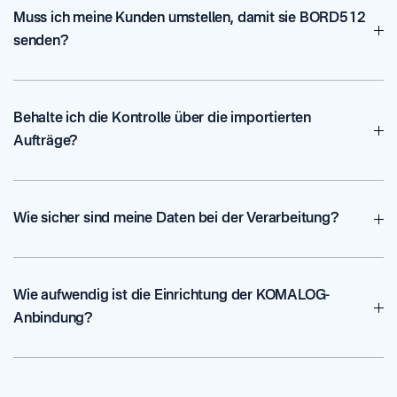
unterschiedlichsten Quellen zu extrahieren. Egal ob der
Muss ich meine Kunden umstellen, damit sie BORD512
Auftrag als
PDF-Anhang
, als
Excel-Liste
oder direkt als
Text
senden?
im E-Mail-Body
eintrifft – GM-DocuStream erkennt die
relevanten Daten und wandelt sie einheitlich in das BORD512-
Nein, genau das ist der Vorteil von GM-DocuStream. Ihre
Format um
Kunden können weiterhin so senden, wie sie es gewohnt sind
Behalte ich die Kontrolle über die importierten
(z. B. einfache PDFs). Unsere Software fungiert als intelligenter
Aufträge?
Konverter, der diese unstrukturierten Daten in den
Fortras-
Industriestandard
übersetzt, den Ihr KOMALOG-System für
Absolut. Wir setzen auf das „Human-in-the-Loop“-Prinzip.
den automatischen Import benötigt.
Jeder erfasste Auftrag wird zunächst im Dashboard visualisiert
Wie sicher sind meine Daten bei der Verarbeitung?
und gegen Ihre Stammdaten validiert. Erst wenn ein Disponent
die Daten mit einer
1-Klick-Bestätigung
freigibt, wird die
Datensicherheit hat höchste Priorität. GM-DocuStream wird zu
BORD512-Datei generiert und an KOMALOG übermittelt.
100 % in Deutschland entwickelt
und in zertifizierten
Wie aufwendig ist die Einrichtung der KOMALOG-
deutschen Rechenzentren gehostet. Die Lösung ist vollständig
Anbindung?
DSGVO-konform
und bietet einen lückenlosen Audit-Trail,
sodass jeder Verarbeitungsschritt jederzeit nachvollziehbar ist.
Die Implementierung ist dank des standardisierten BORD512-
Formats sehr effizient. In der Regel ist das System innerhalb