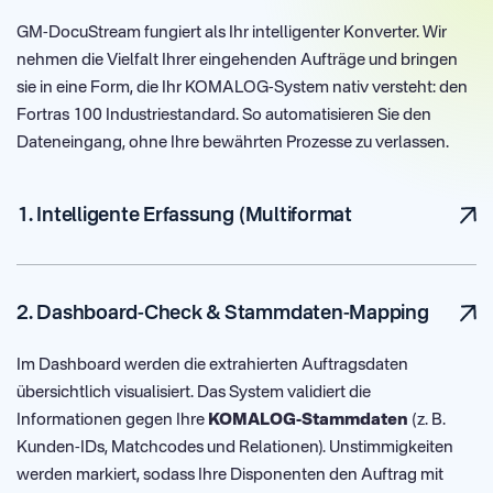
GM-DocuStream fungiert als Ihr intelligenter Konverter. Wir
nehmen die Vielfalt Ihrer eingehenden Aufträge und bringen
sie in eine Form, die Ihr KOMALOG-System nativ versteht: den
Fortras 100 Industriestandard. So automatisieren Sie den
Dateneingang, ohne Ihre bewährten Prozesse zu verlassen.
Ihre Aufträge erreichen das System direkt über Ihr Postfach.
GM-DocuStream ist völlig flexibel: Die KI extrahiert alle
1. Intelligente Erfassung (Multiformat
relevanten Informationen – egal ob sie im
E-Mail-Text
(Body)
, in einem
PDF-Anhang
oder in einer
Excel-Tabelle
stehen. Diese Daten werden sofort für die logische Struktur des
BORD512-Formats
normiert.
2. Dashboard-Check & Stammdaten-Mapping
Im Dashboard werden die extrahierten Auftragsdaten
übersichtlich visualisiert. Das System validiert die
Informationen gegen Ihre
KOMALOG-Stammdaten
(z. B.
Kunden-IDs, Matchcodes und Relationen). Unstimmigkeiten
werden markiert, sodass Ihre Disponenten den Auftrag mit