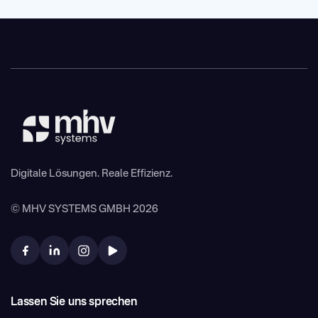
von
nur 6 Wochen
voll einsatzbereit. Wir begleiten Sie durch
den gesamten Prozess – von der Felddefinition über das
Stammdaten-Mapping bis zum finalen Go-Live.
Digitale Lösungen. Reale Effizienz.
© MHV SYSTEMS GMBH 2026
Lassen Sie uns sprechen