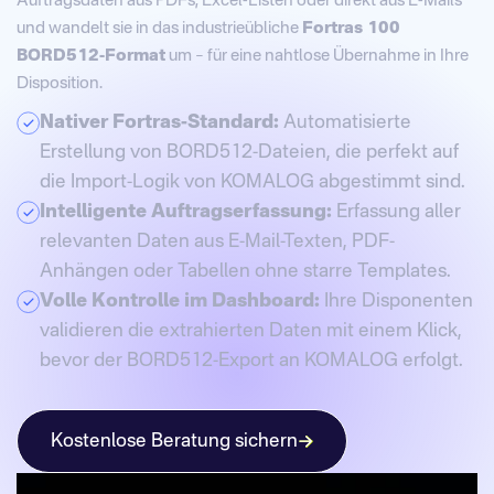
Auftragsdaten aus PDFs, Excel-Listen oder direkt aus E-Mails
und wandelt sie in das industrieübliche
Fortras 100
BORD512-Format
um – für eine nahtlose Übernahme in Ihre
Disposition.
Nativer Fortras-Standard:
Automatisierte
Erstellung von BORD512-Dateien, die perfekt auf
die Import-Logik von KOMALOG abgestimmt sind.
Intelligente Auftragserfassung:
Erfassung aller
relevanten Daten aus E-Mail-Texten, PDF-
Anhängen oder Tabellen ohne starre Templates.
Volle Kontrolle im Dashboard:
Ihre Disponenten
validieren die extrahierten Daten mit einem Klick,
bevor der BORD512-Export an KOMALOG erfolgt.
Kostenlose Beratung sichern