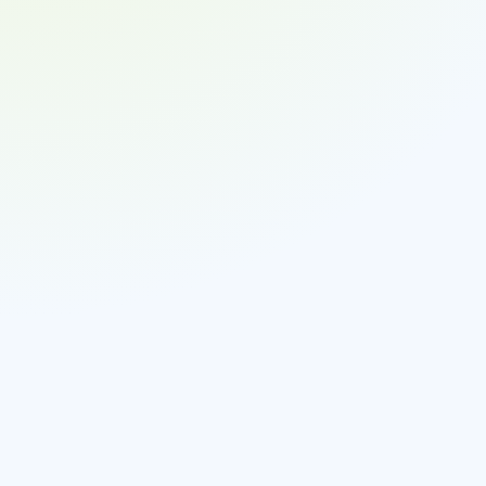
Stringer (Balken):
Deckbretter:
Bodenbretter:
Einfahrmöglichkeiten:
Stabilität vs. Flexibilität:
Unterfahrbarkeit:
Lagerung in der Hochregaltechnik: