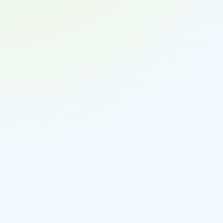
Entnahme:
Bestätigung:
Abgleich:
Korrektur: