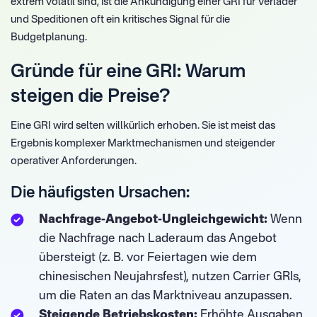
extrem volatil sind, ist die Ankündigung einer GRI für Verlader
und Speditionen oft ein kritisches Signal für die
Budgetplanung.
Gründe für eine GRI: Warum
steigen die Preise?
Eine GRI wird selten willkürlich erhoben. Sie ist meist das
Ergebnis komplexer Marktmechanismen und steigender
operativer Anforderungen.
Die häufigsten Ursachen:
Nachfrage-Angebot-Ungleichgewicht:
Wenn
die Nachfrage nach Laderaum das Angebot
übersteigt (z. B. vor Feiertagen wie dem
chinesischen Neujahrsfest), nutzen Carrier GRIs,
um die Raten an das Marktniveau anzupassen.
Steigende Betriebskosten:
Erhöhte Ausgaben