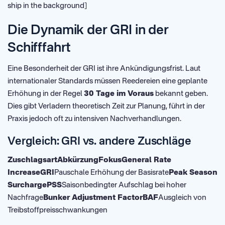
ship in the background]
Die Dynamik der GRI in der
Schifffahrt
Eine Besonderheit der GRI ist ihre Ankündigungsfrist. Laut
internationaler Standards müssen Reedereien eine geplante
Erhöhung in der Regel
30 Tage im Voraus
bekannt geben.
Dies gibt Verladern theoretisch Zeit zur Planung, führt in der
Praxis jedoch oft zu intensiven Nachverhandlungen.
Vergleich: GRI vs. andere Zuschläge
ZuschlagsartAbkürzungFokusGeneral Rate
IncreaseGRI
Pauschale Erhöhung der Basisrate
Peak Season
SurchargePSS
Saisonbedingter Aufschlag bei hoher
Nachfrage
Bunker Adjustment FactorBAF
Ausgleich von
Treibstoffpreisschwankungen