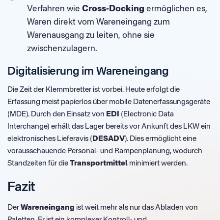
Verfahren wie
Cross-Docking
ermöglichen es,
Waren direkt vom Wareneingang zum
Warenausgang zu leiten, ohne sie
zwischenzulagern.
Digitalisierung im Wareneingang
Die Zeit der Klemmbretter ist vorbei. Heute erfolgt die
Erfassung meist papierlos über mobile Datenerfassungsgeräte
(MDE). Durch den Einsatz von
EDI
(Electronic Data
Interchange) erhält das Lager bereits vor Ankunft des LKW ein
elektronisches Lieferavis (
DESADV
). Dies ermöglicht eine
vorausschauende Personal- und Rampenplanung, wodurch
Standzeiten für die
Transportmittel
minimiert werden.
Fazit
Der
Wareneingang
ist weit mehr als nur das Abladen von
Paletten. Er ist ein komplexer Kontroll- und