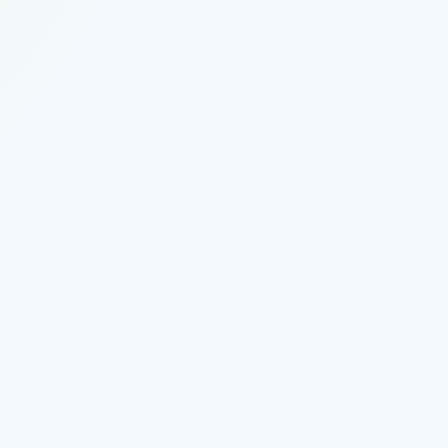
10–20 % der Menge
7
30 %
 % den größten Mengenanteil
5–1