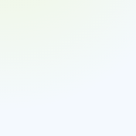
A-Güter:
B-Güter:
C-Güter:
50
Datenerhebung: