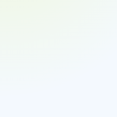
GS1-128 Barcodes:
Data-Matrix-Codes:
RFID-Tags: