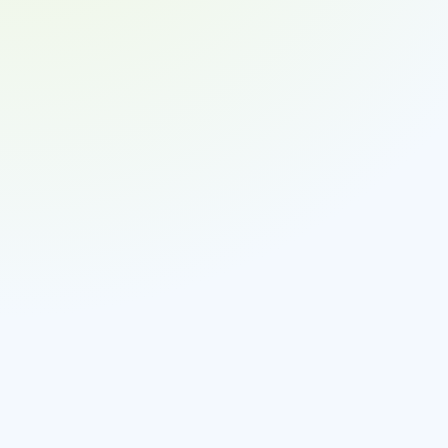
Technik:
Einsatz:
Technik:
Einsatz:
Pick-by-Light / Put-to-Light:
Pick-by-Voice:
Pick-by-Vision:
Roboter-Kommissionierung: